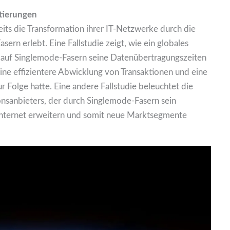
ntierungen
ts die Transformation ihrer IT-Netzwerke durch die
rn erlebt. Eine Fallstudie zeigt, wie ein globales
g auf Singlemode-Fasern seine Datenübertragungszeiten
eine effizientere Abwicklung von Transaktionen und eine
 Folge hatte. Eine andere Fallstudie beleuchtet die
nsanbieters, der durch Singlemode-Fasern sein
nternet erweitern und somit neue Marktsegmente