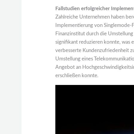
Fallstudien erfolgreicher Impleme
Zahlreiche Unternehmen haben berei
Implementierung von Singlemode-Fase
Finanzinstitut durch die Umstellun
signifikant reduzieren konnte, was 
verbesserte Kundenzufriedenheit zur
Umstellung eines Telekommunikatio
Angebot an Hochgeschwindigkeitsi
erschließen konnte.