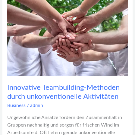
Teambuilding-
Methoden
durch
unkonventionelle
Aktivitäten
Innovative Teambuilding-Methoden
durch unkonventionelle Aktivitäten
Business
/
admin
Ungewöhnliche Ansätze fördern den Zusammenhalt in
Gruppen nachhaltig und sorgen für frischen Wind im
Arbeitsumfeld. Oft liefern gerade unkonventionelle