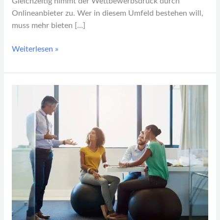
Gleichzeitig nimmt der Wettbewerbsdruck durch
Onlineanbieter zu. Wer in diesem Umfeld bestehen will,
muss mehr bieten […]
Weiterlesen »
Körperliche
und
mentale
Fitness
für
Unternehmer