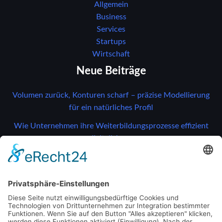
Allgemein
Business
Services
Startups
Wirtschaft
Neue Beiträge
Volumen zurück, Konturen scharf – präzise Modellierung
für ein natürliches Profil
Wie Unternehmen ihre Weiterbildungsprozesse effizient
digitalisieren
Gefährdungen erkennen, Risiken vermeiden: So bleibt Ihr
Betrieb sicher und effizient
So verändern moderne Drucksensoren
Unternehmensprozesse
So verändern moderne Drucksensoren