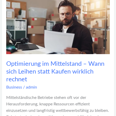
Optimierung
im
Mittelstand
–
Wann
sich
Leihen
statt
Kaufen
wirklich
Optimierung im Mittelstand – Wann
rechnet
sich Leihen statt Kaufen wirklich
rechnet
Business
/
admin
Mittelständische Betriebe stehen oft vor der
Herausforderung, knappe Ressourcen effizient
einzusetzen und langfristig wettbewerbsfähig zu bleiben.