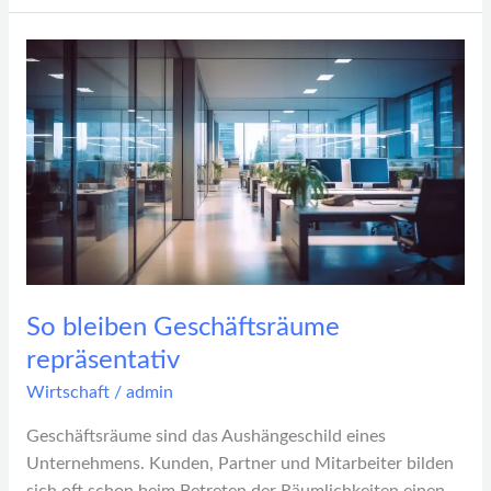
So
bleiben
Geschäftsräume
repräsentativ
So bleiben Geschäftsräume
repräsentativ
Wirtschaft
/
admin
Geschäftsräume sind das Aushängeschild eines
Unternehmens. Kunden, Partner und Mitarbeiter bilden