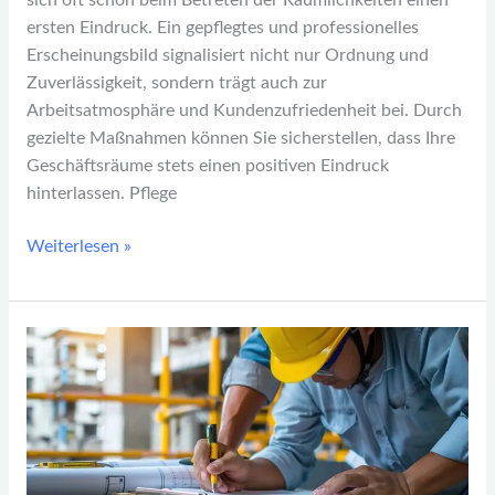
sich oft schon beim Betreten der Räumlichkeiten einen
ersten Eindruck. Ein gepflegtes und professionelles
Erscheinungsbild signalisiert nicht nur Ordnung und
Zuverlässigkeit, sondern trägt auch zur
Arbeitsatmosphäre und Kundenzufriedenheit bei. Durch
gezielte Maßnahmen können Sie sicherstellen, dass Ihre
Geschäftsräume stets einen positiven Eindruck
hinterlassen. Pflege
Weiterlesen »
Erfolgreiche
Projektplanung
in
der
Industrie