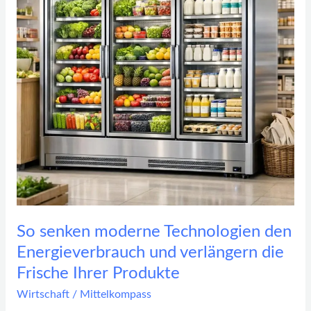
den
Energieverbrauch
und
verlängern
die
Frische
Ihrer
Produkte
So senken moderne Technologien den
Energieverbrauch und verlängern die
Frische Ihrer Produkte
Wirtschaft
/
Mittelkompass