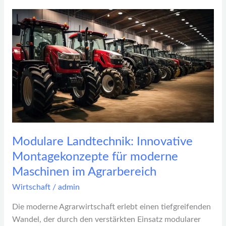
Modulare
Landtechnik:
Innovative
Montagekonzepte
für
moderne
Maschinen
im
Agrarbereich
Modulare Landtechnik: Innovative
Montagekonzepte für moderne
Maschinen im Agrarbereich
Wirtschaft
/
admin
Die moderne Agrarwirtschaft erlebt einen tiefgreifenden
Wandel, der durch den verstärkten Einsatz modularer