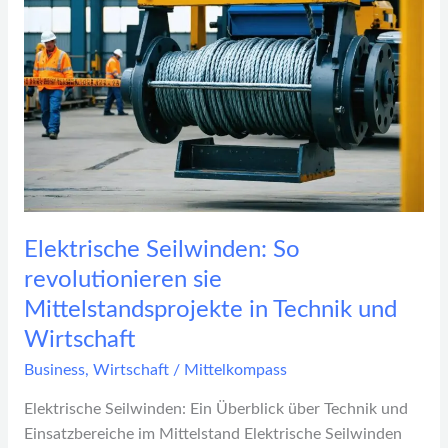
revolutionieren
sie
Mittelstandsprojekte
in
Technik
und
Wirtschaft
Elektrische Seilwinden: So
revolutionieren sie
Mittelstandsprojekte in Technik und
Wirtschaft
Business
,
Wirtschaft
/
Mittelkompass
Elektrische Seilwinden: Ein Überblick über Technik und
Einsatzbereiche im Mittelstand Elektrische Seilwinden