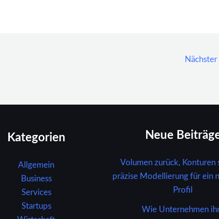
Nächster
Neue Beiträg
Kategorien
Volumen zurück, Konturen s
Allgemein
präzise Modellierung für ein n
Business
Profil
Services
Startups
Wie Unternehmen ih