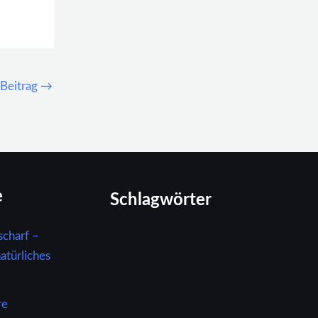
 Beitrag
→
e
Schlagwörter
charf –
atürliches
re